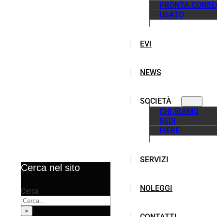
PRONTA CONS
USATO
EVI
NEWS
SOCIETÀ
CHI SIAMO
SEDI
FIERE
SERVIZI
Cerca nel sito
NOLEGGI
Cerca
×
CONTATTI