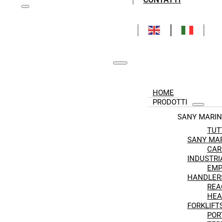
HOME
PRODOTTI
SANY MARIN
TUT
SANY MA
CAR
INDUSTRI
EMP
HANDLER
REA
HEA
FORKLIFT
POR