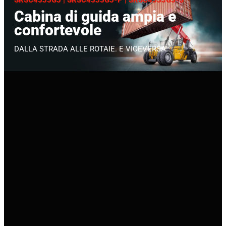
SRSC4535G5 | SRSC4535G5-P | SRSC4535G5-S
Cabina di guida ampia e
confortevole
DALLA STRADA ALLE ROTAIE. E VICEVERSA.