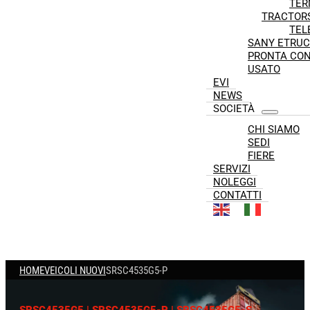
TER
TRACTOR
TEL
SANY ETRUC
PRONTA CO
USATO
EVI
NEWS
SOCIETÀ
CHI SIAMO
SEDI
FIERE
SERVIZI
NOLEGGI
CONTATTI
HOME
VEICOLI NUOVI
SRSC4535G5-P