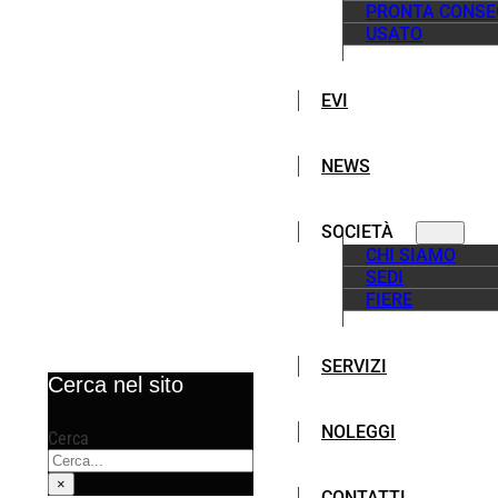
PRONTA CONS
USATO
EVI
NEWS
SOCIETÀ
CHI SIAMO
SEDI
FIERE
SERVIZI
Cerca nel sito
NOLEGGI
Cerca
×
CONTATTI