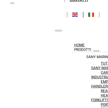
HOME
PRODOTTI
SANY MARIN
TUT
SANY MA
CAR
INDUSTRI
EMP
HANDLER
REA
HEA
FORKLIFT
POR